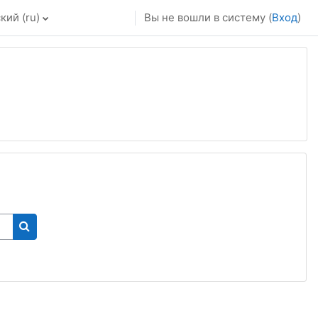
ий ‎(ru)‎
Вы не вошли в систему (
Вход
)
Поиск курса